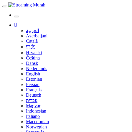
Toggle
navigation
Toggle
navigation
العربية
Azerbaijani
Català
中文
Hrvatski
Čeština
Dansk
Nederlands
English
Estonian
Persian
Français
Deutsch
עברית
Magyar
Indonesian
Italiano
Macedonian
Norwegian