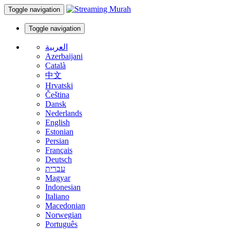
Toggle navigation
Toggle navigation
العربية
Azerbaijani
Català
中文
Hrvatski
Čeština
Dansk
Nederlands
English
Estonian
Persian
Français
Deutsch
עברית
Magyar
Indonesian
Italiano
Macedonian
Norwegian
Português