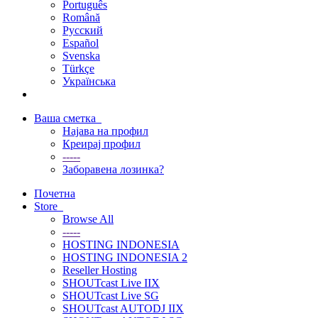
Português
Română
Русский
Español
Svenska
Türkçe
Українська
Ваша сметка
Најава на профил
Креирај профил
-----
Заборавена лозинка?
Почетна
Store
Browse All
-----
HOSTING INDONESIA
HOSTING INDONESIA 2
Reseller Hosting
SHOUTcast Live IIX
SHOUTcast Live SG
SHOUTcast AUTODJ IIX