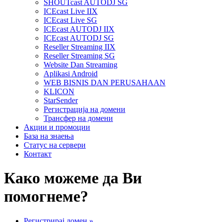
SHOUTcast AUTODJ SG
ICEcast Live IIX
ICEcast Live SG
ICEcast AUTODJ IIX
ICEcast AUTODJ SG
Reseller Streaming IIX
Reseller Streaming SG
Website Dan Streaming
Aplikasi Android
WEB BISNIS DAN PERUSAHAAN
KLICON
StarSender
Регистрација на домени
Трансфер на домени
Акции и промоции
База на знаења
Статус на сервери
Контакт
Како можеме да Ви
помогнеме?
Регистрирај домен
»