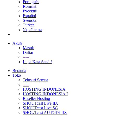
Português
Română
Русский
Español
Svenska
Türkçe
Українська
Akun
Masuk
Daftar
-----
Lupa Kata Sandi?
Beranda
Toko
Telusuri Semua
-----
HOSTING INDONESIA
HOSTING INDONESIA 2
Reseller Hosting
SHOUTcast Live IIX
SHOUTcast Live SG
SHOUTcast AUTODJ IIX