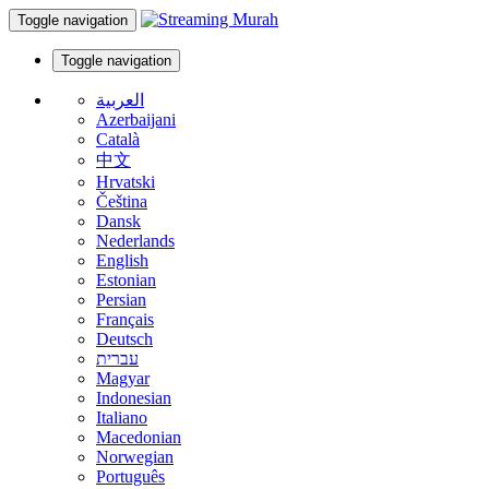
Toggle navigation
Toggle navigation
العربية
Azerbaijani
Català
中文
Hrvatski
Čeština
Dansk
Nederlands
English
Estonian
Persian
Français
Deutsch
עברית
Magyar
Indonesian
Italiano
Macedonian
Norwegian
Português