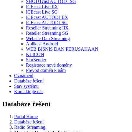
SHOUTcast AUTODJ SG
ICEcast Live IIX
ICEcast Live SG
ICEcast AUTODJ IIX
ICEcast AUTODJ SG
Reseller Streaming IIX
Reseller Streaming SG
Website Dan Streaming
Aplikasi Android
WEB BISNIS DAN PERUSAHAAN
KLICON
StarSender
Registrace nové domény
Převod domén k nám
Oznámení
Databáze řešení
Stav systému
Kontaktujte nás
Databáze řešení
Portal Home
Databáze řešení
Radio Streaming