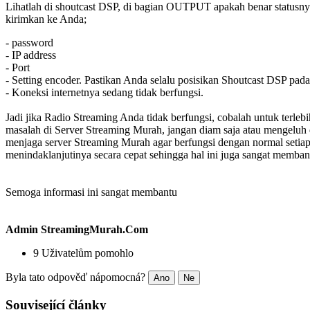
Lihatlah di shoutcast DSP, di bagian OUTPUT apakah benar statusnya
kirimkan ke Anda;
- password
- IP address
- Port
- Setting encoder. Pastikan Anda selalu posisikan Shoutcast DSP pa
- Koneksi internetnya sedang tidak berfungsi.
Jadi jika Radio Streaming Anda tidak berfungsi, cobalah untuk terleb
masalah di Server Streaming Murah, jangan diam saja atau mengelu
menjaga server Streaming Murah agar berfungsi dengan normal seti
menindaklanjutinya secara cepat sehingga hal ini juga sangat memba
Semoga informasi ini sangat membantu
Admin StreamingMurah.Com
9 Uživatelům pomohlo
Byla tato odpověď nápomocná?
Ano
Ne
Související články