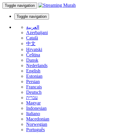
Toggle navigation
Toggle navigation
العربية
Azerbaijani
Català
中文
Hrvatski
Čeština
Dansk
Nederlands
English
Estonian
Persian
Français
Deutsch
עברית
Magyar
Indonesian
Italiano
Macedonian
Norwegian
Português