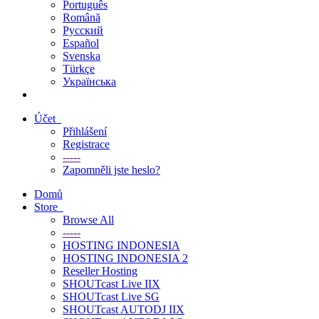
Português
Română
Русский
Español
Svenska
Türkçe
Українська
Účet
Přihlášení
Registrace
-----
Zapomněli jste heslo?
Domů
Store
Browse All
-----
HOSTING INDONESIA
HOSTING INDONESIA 2
Reseller Hosting
SHOUTcast Live IIX
SHOUTcast Live SG
SHOUTcast AUTODJ IIX