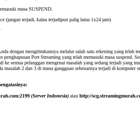
n memasuki masa SUSPEND.
(jangan terjadi, kalau terjadipun palig lama 1x24 jam)
r
nda dengan mengirimkannya melalui salah satu rekening yang telah ter
kan penghapusan Port Streaming yang telah memasuki masa suspend. S
l ke semua pelanggan mengenai masalah yang sedang terjadi yang mungk
 pada masalah 2 dan 3 di mana gangguan sebenarnya terjadi di komputer 
mengatasinya:
murah.com:2199
(Server Indonesia)
atau
http://scg.streamingmurah.