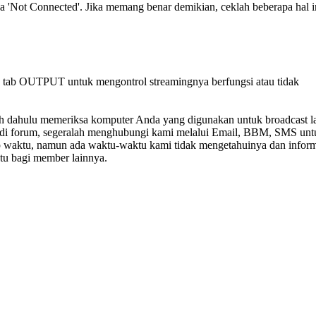
 'Not Connected'. Jika memang benar demikian, ceklah beberapa hal in
da tab OUTPUT untuk mengontrol streamingnya berfungsi atau tidak
ih dahulu memeriksa komputer Anda yang digunakan untuk broadcast lalu 
h di forum, segeralah menghubungi kami melalui Email, BBM, SMS unt
ap waktu, namun ada waktu-waktu kami tidak mengetahuinya dan infor
ntu bagi member lainnya.