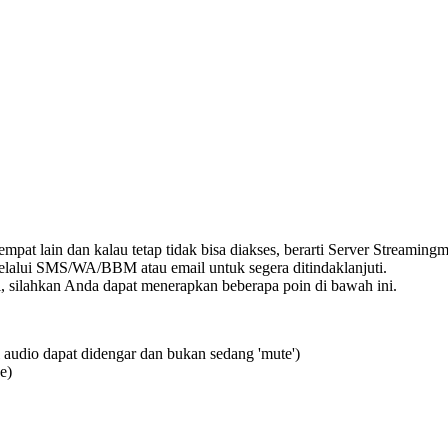
 tempat lain dan kalau tetap tidak bisa diakses, berarti Server Stream
elalui SMS/WA/BBM atau email untuk segera ditindaklanjuti.
i, silahkan Anda dapat menerapkan beberapa poin di bawah ini.
l audio dapat didengar dan bukan sedang 'mute')
e)