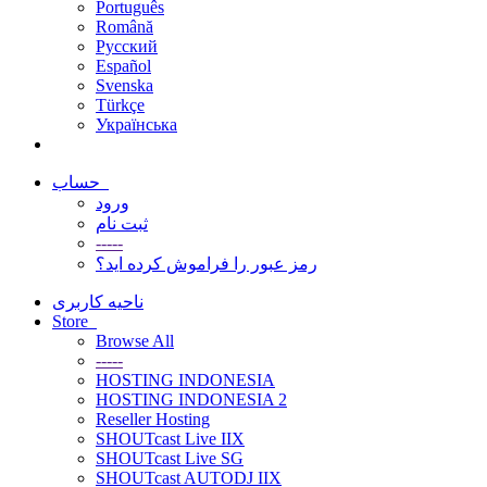
Português
Română
Русский
Español
Svenska
Türkçe
Українська
حساب
ورود
ثبت نام
-----
رمز عبور را فراموش کرده اید؟
ناحیه کاربری
Store
Browse All
-----
HOSTING INDONESIA
HOSTING INDONESIA 2
Reseller Hosting
SHOUTcast Live IIX
SHOUTcast Live SG
SHOUTcast AUTODJ IIX