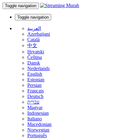
Toggle navigation
Toggle navigation
العربية
Azerbaijani
Català
中文
Hrvatski
Čeština
Dansk
Nederlands
English
Estonian
Persian
Français
Deutsch
עברית
Magyar
Indonesian
Italiano
Macedonian
Norwegian
Português