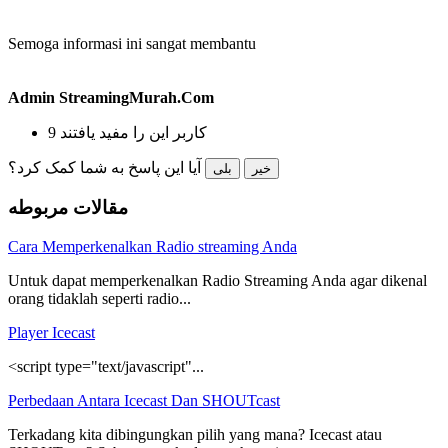
Semoga informasi ini sangat membantu
Admin StreamingMurah.Com
9 کاربر این را مفید یافتند
آیا این پاسخ به شما کمک کرد؟
خیر
بلی
مقالات مربوطه
Cara Memperkenalkan Radio streaming Anda
Untuk dapat memperkenalkan Radio Streaming Anda agar dikenal
orang tidaklah seperti radio...
Player Icecast
<script type="text/javascript"...
Perbedaan Antara Icecast Dan SHOUTcast
Terkadang kita dibingungkan pilih yang mana? Icecast atau