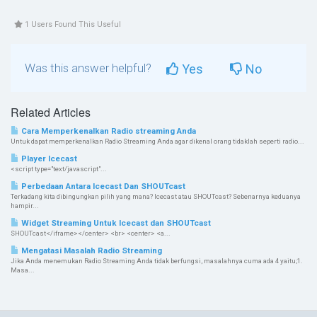
1 Users Found This Useful
Was this answer helpful?
Yes
No
Related Articles
Cara Memperkenalkan Radio streaming Anda
Untuk dapat memperkenalkan Radio Streaming Anda agar dikenal orang tidaklah seperti radio...
Player Icecast
<script type="text/javascript"...
Perbedaan Antara Icecast Dan SHOUTcast
Terkadang kita dibingungkan pilih yang mana? Icecast atau SHOUTcast? Sebenarnya keduanya
hampir...
Widget Streaming Untuk Icecast dan SHOUTcast
SHOUTcast</iframe></center> <br> <center> <a...
Mengatasi Masalah Radio Streaming
Jika Anda menemukan Radio Streaming Anda tidak berfungsi, masalahnya cuma ada 4 yaitu;1.
Masa...