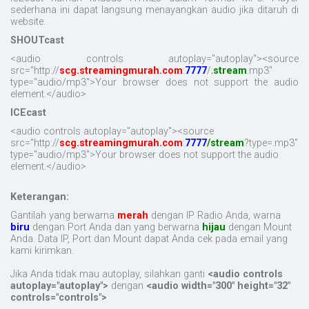
sederhana ini dapat langsung menayangkan audio jika ditaruh di
website.
SHOUTcast
<audio controls autoplay="autoplay"><source
src="http://
scg.streamingmurah.com
:
7777
/;
stream
.mp3"
type="audio/mp3">Your browser does not support the audio
element.</audio>
ICEcast
<audio controls autoplay="autoplay"><source
src="http://
scg.streamingmurah.com
:
7777
/stream
?type=.mp3"
type="audio/mp3">Your browser does not support the audio
element.</audio>
Keterangan:
Gantilah yang berwarna
merah
dengan IP Radio Anda, warna
biru
dengan Port Anda dan yang berwarna
hijau
dengan Mount
Anda. Data IP, Port dan Mount dapat Anda cek pada email yang
kami kirimkan.
Jika Anda tidak mau autoplay, silahkan ganti
<audio controls
autoplay="autoplay">
dengan
<audio width="300" height="32"
controls="controls">