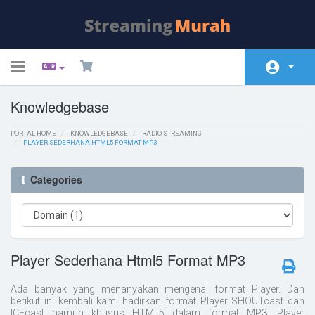
Toggle
navigation
Knowledgebase
Home
PORTAL HOME
Store
KNOWLEDGEBASE
RADIO STREAMING
PLAYER SEDERHANA HTML5 FORMAT MP3
Announcements
Categories
Knowledgebase
Network Status
Contact Us
Player Sederhana Html5 Format MP3
Ada banyak yang menanyakan mengenai format Player. Dan
berikut ini kembali kami hadirkan format Player SHOUTcast dan
ICEcast namun khusus HTML5 dalam format MP3. Player