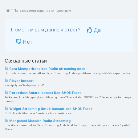
1 Пользователи нашли это полезным
Помог ли вам данный ответ?
Да
Нет
Связанные статьи
Cara Memperkenalkan Radio streaming Anda
Untuk dapat memperkenalkan Radio Streaming Anda agar dikenal orang tidaklah seperti radio...
Player Icecast
<script type="text/javascript"...
Perbedaan Antara Icecast Dan SHOUTcast
Terkadang kita dibingungkan pilih yang mana? Icecast atau SHOUTcast? Sebenarnya keduanya
hampir...
Widget Streaming Untuk Icecast dan SHOUTcast
SHOUTcast</iframe></center> <br> <center> <a...
Mengatasi Masalah Radio Streaming
Jika Anda menemukan Radio Streaming Anda tidak berfungsi, masalahnya cuma ada 4 yaitu;1.
Masa...