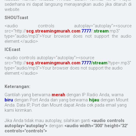
sederhana ini dapat langsung menayangkan audio jika ditaruh di
website.
SHOUTcast
<audio controls autoplay="autoplay"><source
src="http://
scg.streamingmurah.com
:
7777
/;
stream
.mp3"
type="audio/mp3">Your browser does not support the audio
element.</audio>
ICEcast
<audio controls autoplay="autoplay"><source
src="http://
scg.streamingmurah.com
:
7777
/stream
?type=.mp3"
type="audio/mp3">Your browser does not support the audio
element.</audio>
Keterangan:
Gantilah yang berwarna
merah
dengan IP Radio Anda, warna
biru
dengan Port Anda dan yang berwarna
hijau
dengan Mount
Anda. Data IP, Port dan Mount dapat Anda cek pada email yang
kami kirimkan.
Jika Anda tidak mau autoplay, silahkan ganti
<audio controls
autoplay="autoplay">
dengan
<audio width="300" height="32"
controls="controls">