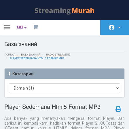
Toggle
navigation
База знаний
Главная
ПОРТАЛ
Store
БАЗА ЗНАНИЙ
RADIO STREAMING
PLAYER SEDERHANA HTML5 FORMAT MP3
Объявления
Категории
База знаний
Статус сети
Связь с нами
Player Sederhana Html5 Format MP3
Ada banyak yang menanyakan mengenai format Player. Dan
berikut ini kembali kami hadirkan format Player SHOUTcast dan
ICEcast namun khusus HTML5 dalam format MP3. Player