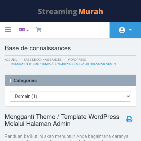
Toggle
navigation
Base de connaissances
Espace client
ACCUEIL
Magasin
BASE DE CONNAISSANCES
WORDPRESS
MENGGANTI THEME / TEMPLATE WORDPRESS MELALUI HALAMAN ADMIN
Actualités
Catégories
Base de connaissances
État du réseau
Contactez-nous
Mengganti Theme / Template WordPress
Melalui Halaman Admin
Panduan berikut ini akan menuntun Anda bagaimana caranya