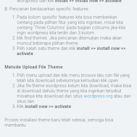
wordpress dan klik
install >> install now >> activate
B. Pencarian berdasarkan specific features.
Pada kolom spesific features kita bisa memberikan
centang pada pilihan fitur yang kita inginkan, misal kita
centang ‘Three Columns’ pada bagian coloums jika kita
ingin wordpress kita terdiri dari 3 kolom.
klik find themes. Jika pencarian ditemukan maka akan
muncul beberapa pilihan theme.
Pilih salah satu theme dan klik
install >> install now >>
activate
Metode Upload File Theme
Pilih menu upload dan klik menu browse lalu cari file yang
telah kita download sebelumnya kemudian klik open
Jika file theme wordpress belum kita download, maka bisa
di download dahulu theme yang kita inginkan tersebut
misalnya kita download dari situs
wordpress.org
atau dari
situs lain
Klik
install now >
>
activate
Proses installasi theme baru telah selesai, semoga bisa
membantu.