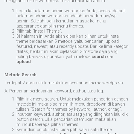
mengganti theme wordpress melalui halaman admin.
Login ke halaman admin wordpress Anda, secara default
halaman admin wordpress adalah namadomain/wp-
admin. Setelah login kemudian masuk ke menu
appearance dan pilih menu themes.
Pilih tab “Install Theme”.
Di halaman ini Anda akan diberikan pilihan untuk instal
theme berdasarkan 5 metode: yaitu pencarian, upload,
featured, newest, atau recently update. Dari ke lima kategori
diatas, berikut ini akan dijelaskan 2 metode saja yang
paling banyak digunakan, yaitu metode
search
dan
upload
.
Metode Search
Terdapat 2 cara untuk melakukan pencarian theme wordpress:
A. Pencarian berdasarkan keyword, author, atau tag.
Pilih link menu search. Untuk melakukan pencarian dengan
metode ini maka bisa memilih menu dropdown di bawah
tulisan “Search for themes by keyword, author, or tag".
Inputkan keyword, author, atau tag yang diinginkan lalu klik
button search. Jika pencarian ditemukan maka akan
muncul beberapa pilihan themes.
Kemudian untuk install bisa pilih salah satu theme