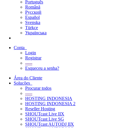
Português
Română
Русский
Español
Svenska
Türkçe
Українська
Conta
Login
Registrar
-----
Esqueceu a senha?
Área do Cliente
Soluções
Procurar todos
-----
HOSTING INDONESIA
HOSTING INDONESIA 2
Reseller Hosting
SHOUTcast Live IIX
SHOUTcast Live SG
SHOUTcast AUTODJ IIX