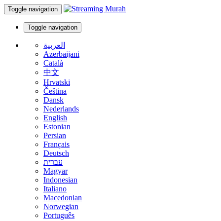
Toggle navigation
Toggle navigation
العربية
Azerbaijani
Català
中文
Hrvatski
Čeština
Dansk
Nederlands
English
Estonian
Persian
Français
Deutsch
עברית
Magyar
Indonesian
Italiano
Macedonian
Norwegian
Português