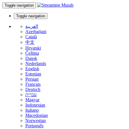
Toggle navigation
Toggle navigation
العربية
Azerbaijani
Català
中文
Hrvatski
Čeština
Dansk
Nederlands
English
Estonian
Persian
Français
Deutsch
עברית
Magyar
Indonesian
Italiano
Macedonian
Norwegian
Português