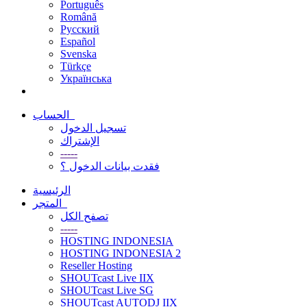
Português
Română
Русский
Español
Svenska
Türkçe
Українська
الحساب
تسجيل الدخول
الإشتراك
-----
فقدت بيانات الدخول ؟
الرئيسية
المتجر
تصفح الكل
-----
HOSTING INDONESIA
HOSTING INDONESIA 2
Reseller Hosting
SHOUTcast Live IIX
SHOUTcast Live SG
SHOUTcast AUTODJ IIX