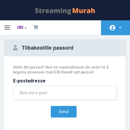
Toggle
navigation
Hjem
Tilbakestille passord
Butikk
Driftsmeldinger
Glemt ditt passord? Skriv inn e-postadressen din under for å
begynne prosessen med å få tilsendt nytt passord.
Kunnskapsbase
E-postadresse
Nettverksstatus
Kontakt oss
Send