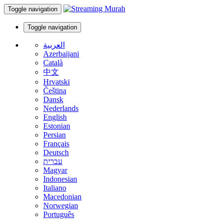
Toggle navigation
Toggle navigation
العربية
Azerbaijani
Català
中文
Hrvatski
Čeština
Dansk
Nederlands
English
Estonian
Persian
Français
Deutsch
עברית
Magyar
Indonesian
Italiano
Macedonian
Norwegian
Português