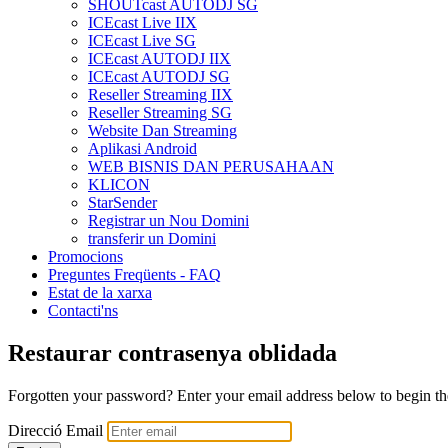
SHOUTcast AUTODJ SG
ICEcast Live IIX
ICEcast Live SG
ICEcast AUTODJ IIX
ICEcast AUTODJ SG
Reseller Streaming IIX
Reseller Streaming SG
Website Dan Streaming
Aplikasi Android
WEB BISNIS DAN PERUSAHAAN
KLICON
StarSender
Registrar un Nou Domini
transferir un Domini
Promocions
Preguntes Freqüents - FAQ
Estat de la xarxa
Contacti'ns
Restaurar contrasenya oblidada
Forgotten your password? Enter your email address below to begin the
Direcció Email