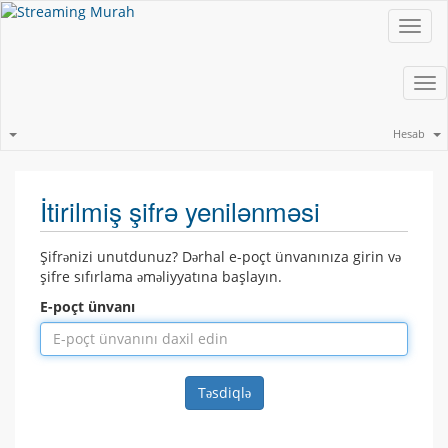
Toggl
navig
Tog
nav
Hesab
İtirilmiş şifrə yenilənməsi
Şifrənizi unutdunuz? Dərhal e-poçt ünvanınıza girin və
şifre sıfırlama əməliyyatına başlayın.
E-poçt ünvanı
Təsdiqlə