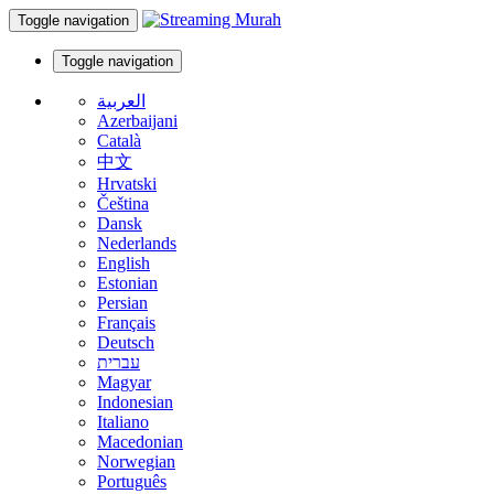
Toggle navigation
Toggle navigation
العربية
Azerbaijani
Català
中文
Hrvatski
Čeština
Dansk
Nederlands
English
Estonian
Persian
Français
Deutsch
עברית
Magyar
Indonesian
Italiano
Macedonian
Norwegian
Português