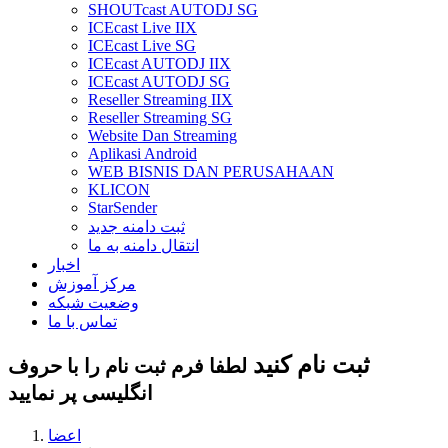
SHOUTcast AUTODJ SG
ICEcast Live IIX
ICEcast Live SG
ICEcast AUTODJ IIX
ICEcast AUTODJ SG
Reseller Streaming IIX
Reseller Streaming SG
Website Dan Streaming
Aplikasi Android
WEB BISNIS DAN PERUSAHAAN
KLICON
StarSender
ثبت دامنه جدید
انتقال دامنه به ما
اخبار
مرکز آموزش
وضعیت شبکه
تماس با ما
ثبت نام کنید
لطفا فرم ثبت نام را با حروف
انگلیسی پر نمایید
اعضا