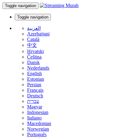
Toggle navigation
Toggle navigation
العربية
Azerbaijani
Català
中文
Hrvatski
Čeština
Dansk
Nederlands
English
Estonian
Persian
Français
Deutsch
עברית
Magyar
Indonesian
Italiano
Macedonian
Norwegian
Português