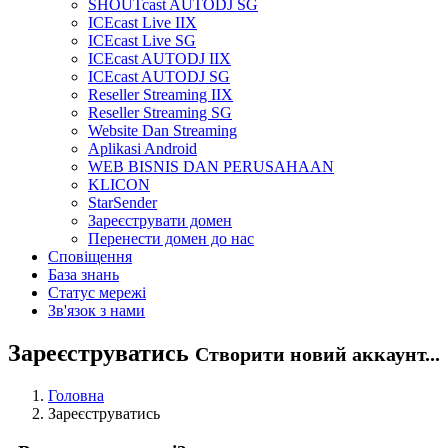
SHOUTcast AUTODJ SG
ICEcast Live IIX
ICEcast Live SG
ICEcast AUTODJ IIX
ICEcast AUTODJ SG
Reseller Streaming IIX
Reseller Streaming SG
Website Dan Streaming
Aplikasi Android
WEB BISNIS DAN PERUSAHAAN
KLICON
StarSender
Зареєструвати домен
Перенести домен до нас
Сповіщення
База знань
Статус мережі
Зв'язок з нами
Зареєструватись
Створити новий аккаунт...
Головна
Зареєструватись