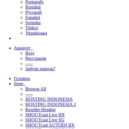
Português
Română
Русский
Español
Svenska
Türkçe
Українська
Аккаунт
Вхід
Реєстрація
-----
Забули пароль?
Головна
Store
Browse All
-----
HOSTING INDONESIA
HOSTING INDONESIA 2
Reseller Hosting
SHOUTcast Live IIX
SHOUTcast Live SG
SHOUTcast AUTODJ IIX