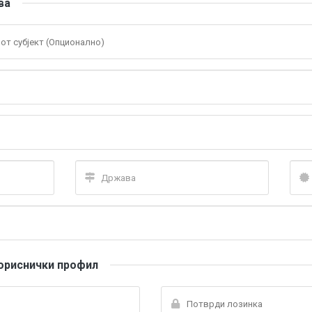
ва
ориснички профил