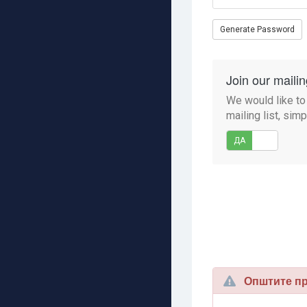
Generate Password
Join our mailing
We would like to
mailing list, sim
ДА
НЕ
Општите пра