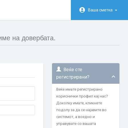
Ваша сметка
име на довербата.
Веќе сте
регистрирани?
Веќе имате регистрирано
кориснички профил кај нас?
Доколку имате, кликнете
подолу за да се најавите во
системот, а воедно и
управувате со вашата