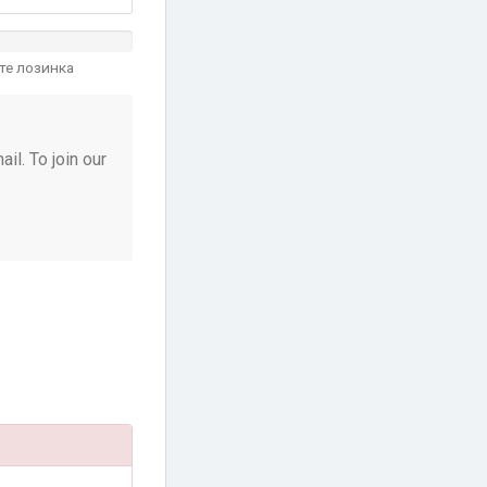
ете лозинка
il. To join our