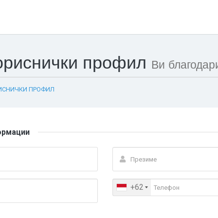
кориснички профил
Ви благодар
ИСНИЧКИ ПРОФИЛ
ормации
+62