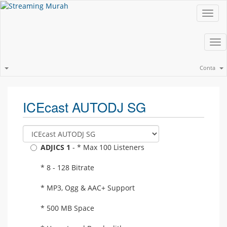
Toggl
navig
Tog
nav
Conta
ICEcast AUTODJ SG
ADJICS 1
- * Max 100 Listeners
* 8 - 128 Bitrate
* MP3, Ogg & AAC+ Support
* 500 MB Space