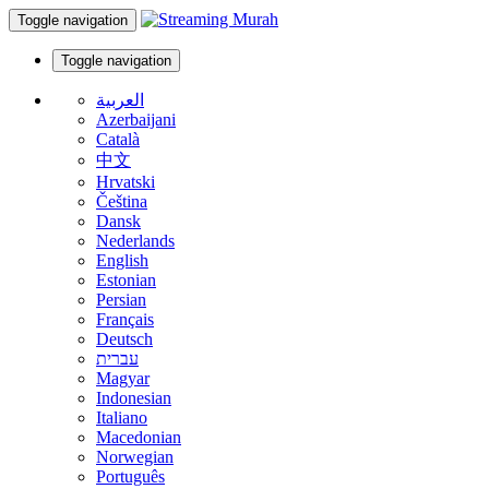
Toggle navigation
Toggle navigation
العربية
Azerbaijani
Català
中文
Hrvatski
Čeština
Dansk
Nederlands
English
Estonian
Persian
Français
Deutsch
עברית
Magyar
Indonesian
Italiano
Macedonian
Norwegian
Português