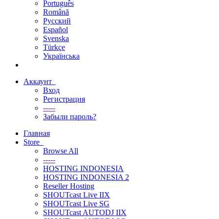
Português
Română
Русский
Español
Svenska
Türkçe
Українська
Аккаунт
Вход
Регистрация
-----
Забыли пароль?
Главная
Store
Browse All
-----
HOSTING INDONESIA
HOSTING INDONESIA 2
Reseller Hosting
SHOUTcast Live IIX
SHOUTcast Live SG
SHOUTcast AUTODJ IIX