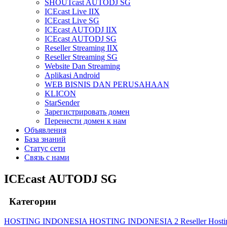
SHOUTcast AUTODJ SG
ICEcast Live IIX
ICEcast Live SG
ICEcast AUTODJ IIX
ICEcast AUTODJ SG
Reseller Streaming IIX
Reseller Streaming SG
Website Dan Streaming
Aplikasi Android
WEB BISNIS DAN PERUSAHAAN
KLICON
StarSender
Зарегистрировать домен
Перенести домен к нам
Объявления
База знаний
Статус сети
Связь с нами
ICEcast AUTODJ SG
Категории
HOSTING INDONESIA
HOSTING INDONESIA 2
Reseller Host