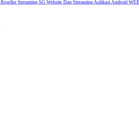
X
Reseller Streaming SG
Website Dan Streaming
Aplikasi Android
WEB
ы