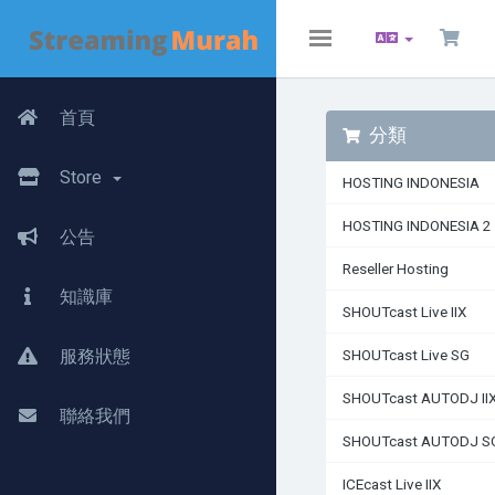
Toggle
navigation
首頁
分類
Store
HOSTING INDONESIA
HOSTING INDONESIA 2
公告
Reseller Hosting
知識庫
SHOUTcast Live IIX
服務狀態
SHOUTcast Live SG
SHOUTcast AUTODJ II
聯絡我們
SHOUTcast AUTODJ S
ICEcast Live IIX