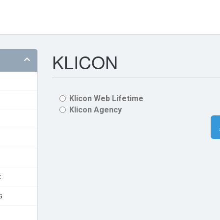
KLICON
Klicon Web Lifetime
Klicon Agency
X
G