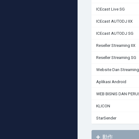
ICEcast Live SG
ICEcast AUTODJ IIX
ICEcast AUTODJ SG
Reseller Streaming IIX
Reseller Streaming SG
Website Dan Streaming
Aplikasi Android
WEB BISNIS DAN PER
KLICON
StarSender
動作