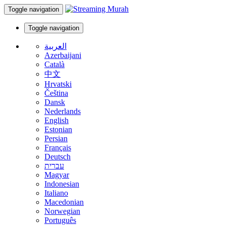
Toggle navigation
Toggle navigation
العربية
Azerbaijani
Català
中文
Hrvatski
Čeština
Dansk
Nederlands
English
Estonian
Persian
Français
Deutsch
עברית
Magyar
Indonesian
Italiano
Macedonian
Norwegian
Português