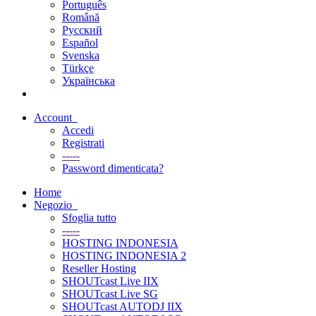
Português
Română
Русский
Español
Svenska
Türkçe
Українська
Account
Accedi
Registrati
-----
Password dimenticata?
Home
Negozio
Sfoglia tutto
-----
HOSTING INDONESIA
HOSTING INDONESIA 2
Reseller Hosting
SHOUTcast Live IIX
SHOUTcast Live SG
SHOUTcast AUTODJ IIX