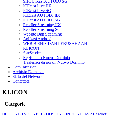
SHOUTcast AUTODJ SG
ICEcast Live IIX
ICEcast Live SG
ICEcast AUTODJ IIX
ICEcast AUTODJ SG
Reseller Streaming IIX
Reseller Streaming SG
Website Dan Streaming
Aplikasi Android
WEB BISNIS DAN PERUSAHAAN
KLICON
StarSender
Registra un Nuovo Dominio
Trasferisci da noi un Nuovo Dominio
Comunicazioni
Archivio Domande
Stato del Network
Contattaci!
KLICON
Categorie
HOSTING INDONESIA
HOSTING INDONESIA 2
Reseller