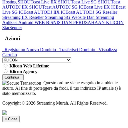
Hosting
SHOUTcast Live IIX
SHOUTcast Live SG
SHOUTcast
AUTODJ IIX
SHOUTcast AUTODJ SG
ICEcast Live IIX
ICEcast
Live SG
ICEcast AUTODJ IIX
ICEcast AUTODJ SG
Reseller
Streaming IIX
Reseller Streaming SG
Website Dan Streaming
Aplikasi Android
WEB BISNIS DAN PERUSAHAAN
KLICON
StarSender
Azioni
Registra un Nuovo Dominio
Trasferisci Dominio
Visualizza
Carrello
Klicon Web Lifetime
Klicon Agency
Continua
Questo ordine viene eseguito in ambiente
sicuro. Al fine di proteggere da frodi, il tuo indirizzo IP attuale (
) è
stato memorizzato.
Copyright © 2026 Streaming Murah. All Rights Reserved.
×
Close