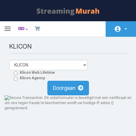
Toggle
navigation
KLICON
Home
Winkel
Nieuws & Aankondigingen
Klicon Web Lifetime
Klicon Agency
Kennisbank
Doorgaan
Netwerk status
Dit orderformulier is beveiligd met een certificaat en
om ons tegen fraude te beschermen wordt uw huidige IP adres (
)
Neem contact op met ons
geregistreerd.