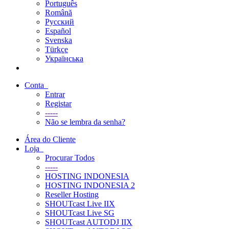
Português
Română
Русский
Español
Svenska
Türkçe
Українська
Conta
Entrar
Registar
-----
Não se lembra da senha?
Área do Cliente
Loja
Procurar Todos
-----
HOSTING INDONESIA
HOSTING INDONESIA 2
Reseller Hosting
SHOUTcast Live IIX
SHOUTcast Live SG
SHOUTcast AUTODJ IIX