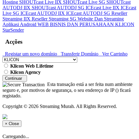
Hosting
SHOUTcast Live IIX
SHOUTcast Live SG
SHOUTcast
AUTODJ IIX
SHOUTcast AUTODJ SG
ICEcast Live IIX
ICEcast
Live SG
ICEcast AUTODJ IIX
ICEcast AUTODJ SG
Reseller
Streaming IIX
Reseller Streaming SG
Website Dan Streaming
Aplikasi Android
WEB BISNIS DAN PERUSAHAAN
KLICON
StarSender
Acções
Registar um novo domínio
Transferir Domínio
Ver Carrinho
Klicon Web Lifetime
Klicon Agency
Continuar
Esta transação está a ser feita num ambiente
seguro e, por motivos de segurança, o seu endereço de IP (
) ficará
registado.
Copyright © 2026 Streaming Murah. All Rights Reserved.
×
Close
Carregando...