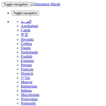
Toggle navigation
Toggle navigation
العربية
Azerbaijani
Català
中文
Hrvatski
Čeština
Dansk
Nederlands
English
Estonian
Persian
Français
Deutsch
עברית
Magyar
Indonesian
Italiano
Macedonian
Norwegian
Português