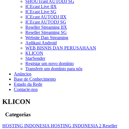
SHOUTcast AUTODJ SG
ICEcast Live IIX
ICEcast Live SG
ICEcast AUTODJ IIX
ICEcast AUTODJ SG
Reseller Streaming IIX
Reseller Streaming SG
Website Dan Streaming
Aplikasi Android
WEB BISNIS DAN PERUSAHAAN
KLICON
StarSender
Registar um novo domínio
Transferir um domínio para nós
Anúncios
Base de Conhecimento
Estado da Rede
Contacte-nos
KLICON
Categorias
HOSTING INDONESIA
HOSTING INDONESIA 2
Reseller