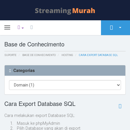
Toggle
navigation
Base de Conhecimento
Área do Cliente
SUPORTE
Loja
BASE DE CONHECIMENTO
HOSTING
CARA EXPORT DATABASE SQL
Anúncios
Categorias
Base de Conhecimento
Estado da Rede
Cara Export Database SQL
Contacte-nos
Cara melakukan export Database SQL:
1. Masuk ke phpMyAdmin
2. Pilih Database yang akan di export