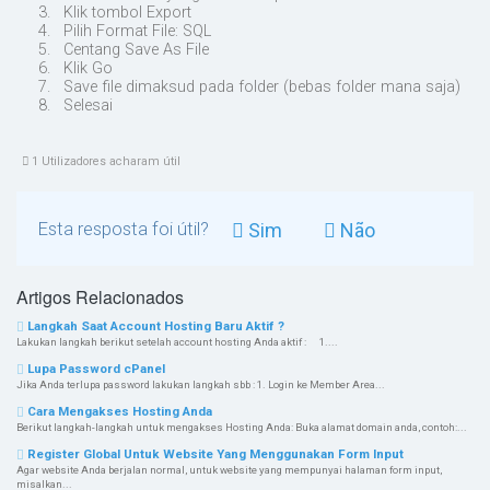
3. Klik tombol Export
4. Pilih Format File: SQL
5. Centang Save As File
6. Klik Go
7. Save file dimaksud pada folder (bebas folder mana saja)
8. Selesai
1 Utilizadores acharam útil
Esta resposta foi útil?
Sim
Não
Artigos Relacionados
Langkah Saat Account Hosting Baru Aktif ?
Lakukan langkah berikut setelah account hosting Anda aktif : 1....
Lupa Password cPanel
Jika Anda terlupa password lakukan langkah sbb : 1. Login ke Member Area...
Cara Mengakses Hosting Anda
Berikut langkah-langkah untuk mengakses Hosting Anda: Buka alamat domain anda, contoh:...
Register Global Untuk Website Yang Menggunakan Form Input
Agar website Anda berjalan normal, untuk website yang mempunyai halaman form input,
misalkan...