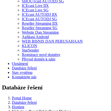
SHOUTcast AUTODJ SG
ICEcast Live IIX
ICEcast Live SG
ICEcast AUTODJ IIX
ICEcast AUTODJ SG
Reseller Streaming IIX
Reseller Streaming SG
Website Dan Streaming
Aplikasi Android
WEB BISNIS DAN PERUSAHAAN
KLICON
StarSender
Registrace nové domény
Převod domén k nám
Oznámení
Databáze řešení
Stav systému
Kontaktujte nás
Databáze řešení
Portal Home
Databáze řešení
Hosting