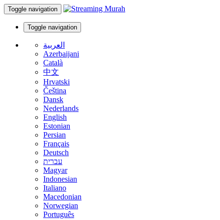
Toggle navigation
Toggle navigation
العربية
Azerbaijani
Català
中文
Hrvatski
Čeština
Dansk
Nederlands
English
Estonian
Persian
Français
Deutsch
עברית
Magyar
Indonesian
Italiano
Macedonian
Norwegian
Português