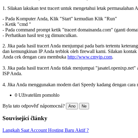
1. Silakan lakukan test tracert untuk mengetahui letak permasalahan A
- Pada Komputer Anda, Klik "Start" kemudian Klik "Run"
- Ketik "cmd "
- Pada command prompt ketik "tracert domainanda.com" (ganti dom
- Perhatikan hasil test yg dimunculkan.
2. Jika pada hasil tracert Anda menjumpai pada baris tertentu keteran
dan kemungkinan IP Anda terblok oleh firewall kami. Silakan kontak
Anda cek dengan cara membuka
http://www.cmyip.com
.
3. Jika pada hasil tracert Anda tidak menjumpai "jasatel.openixp.ne
ISP Anda.
4. Jika Anda menggunakan modem dari Speedy kadang dengan cara 
0 Uživatelům pomohlo
Byla tato odpověď nápomocná?
Ano
Ne
Související články
Langkah Saat Account Hosting Baru Aktif ?