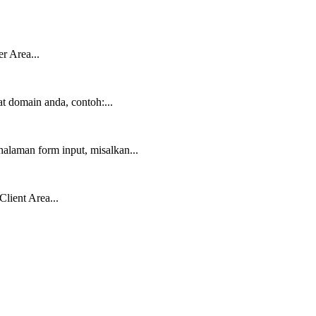
r Area...
 domain anda, contoh:...
alaman form input, misalkan...
lient Area...