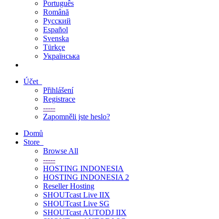
Português
Română
Русский
Español
Svenska
Türkçe
Українська
Účet
Přihlášení
Registrace
-----
Zapomněli jste heslo?
Domů
Store
Browse All
-----
HOSTING INDONESIA
HOSTING INDONESIA 2
Reseller Hosting
SHOUTcast Live IIX
SHOUTcast Live SG
SHOUTcast AUTODJ IIX