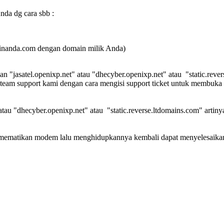
nda dg cara sbb :
ainanda.com dengan domain milik Anda)
gan "jasatel.openixp.net" atau "dhecyber.openixp.net" atau "static.rev
 team support kami dengan cara mengisi support ticket untuk membuka
t" atau "dhecyber.openixp.net" atau "static.reverse.ltdomains.com" art
mematikan modem lalu menghidupkannya kembali dapat menyelesaikan