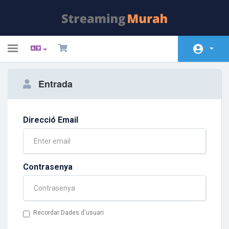
Toggle
navigation
Àrea d'Inici clients
Entrada
Store
Promocions
Direcció Email
Preguntes Freqüents - FAQ
Estat de la xarxa
Contrasenya
Contacti'ns
Recordar Dades d'usuari