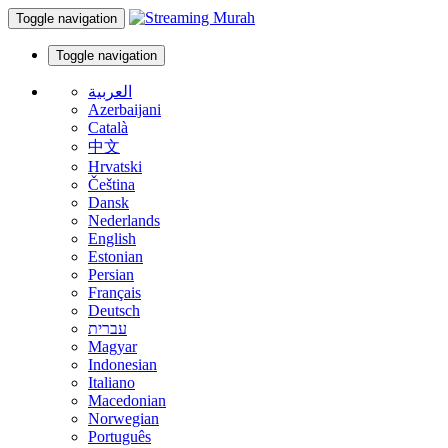
Toggle navigation
Toggle navigation
العربية
Azerbaijani
Català
中文
Hrvatski
Čeština
Dansk
Nederlands
English
Estonian
Persian
Français
Deutsch
עברית
Magyar
Indonesian
Italiano
Macedonian
Norwegian
Português