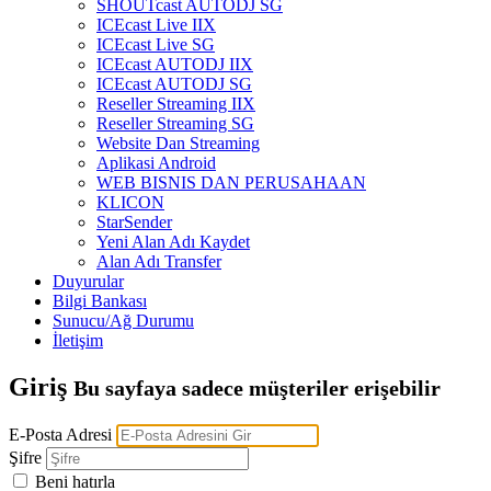
SHOUTcast AUTODJ SG
ICEcast Live IIX
ICEcast Live SG
ICEcast AUTODJ IIX
ICEcast AUTODJ SG
Reseller Streaming IIX
Reseller Streaming SG
Website Dan Streaming
Aplikasi Android
WEB BISNIS DAN PERUSAHAAN
KLICON
StarSender
Yeni Alan Adı Kaydet
Alan Adı Transfer
Duyurular
Bilgi Bankası
Sunucu/Ağ Durumu
İletişim
Giriş
Bu sayfaya sadece müşteriler erişebilir
E-Posta Adresi
Şifre
Beni hatırla