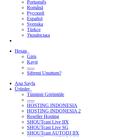
Português
Română
Русский
Español
Svenska
Türkçe
Українська
Hesap
Giriş
Kayıt
-----
Şifremi Unuttum?
Ana Sayfa
Ürünler
Tümünü Görüntüle
-----
HOSTING INDONESIA
HOSTING INDONESIA 2
Reseller Hosting
SHOUTcast Live IIX
SHOUTcast Live SG
SHOUTcast AUTODJ IIX