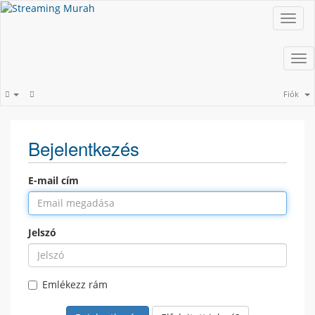
Toggl
navig
Tog
nav
Fiók
Bejelentkezés
E-mail cím
Jelszó
Emlékezz rám