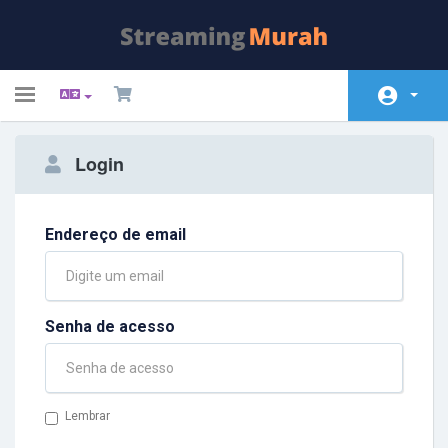
Toggle
navigation
Área do Cliente
Login
Soluções
Anúncios
Endereço de email
Base de Conhecimento
Status da Rede
Senha de acesso
Contato
Lembrar