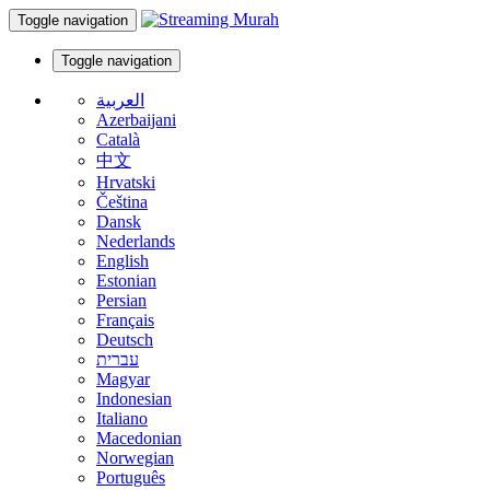
Toggle navigation
Toggle navigation
العربية
Azerbaijani
Català
中文
Hrvatski
Čeština
Dansk
Nederlands
English
Estonian
Persian
Français
Deutsch
עברית
Magyar
Indonesian
Italiano
Macedonian
Norwegian
Português