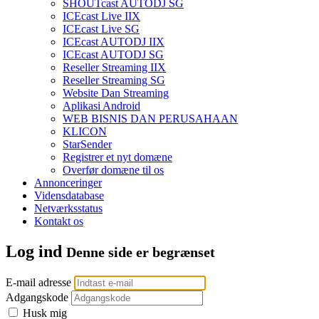
SHOUTcast AUTODJ SG
ICEcast Live IIX
ICEcast Live SG
ICEcast AUTODJ IIX
ICEcast AUTODJ SG
Reseller Streaming IIX
Reseller Streaming SG
Website Dan Streaming
Aplikasi Android
WEB BISNIS DAN PERUSAHAAN
KLICON
StarSender
Registrer et nyt domæne
Overfør domæne til os
Annonceringer
Vidensdatabase
Netværksstatus
Kontakt os
Log ind
Denne side er begrænset
E-mail adresse
Adgangskode
Husk mig