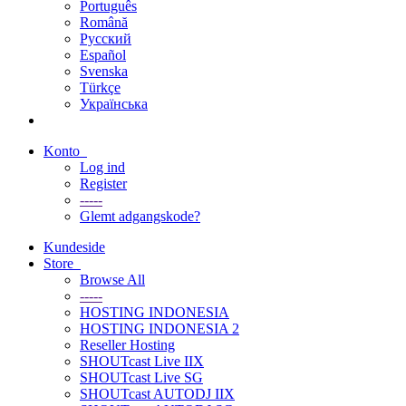
Português
Română
Русский
Español
Svenska
Türkçe
Українська
Konto
Log ind
Register
-----
Glemt adgangskode?
Kundeside
Store
Browse All
-----
HOSTING INDONESIA
HOSTING INDONESIA 2
Reseller Hosting
SHOUTcast Live IIX
SHOUTcast Live SG
SHOUTcast AUTODJ IIX