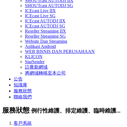
SHOUTcast AUTODJ IIX
SHOUTcast AUTODJ SG
ICEcast Live IIX
ICEcast Live SG
ICEcast AUTODJ IIX
ICEcast AUTODJ SG
Reseller Streaming IIX
Reseller Streaming SG
Website Dan Streaming
Aplikasi Android
WEB BISNIS DAN PERUSAHAAN
KLICON
StarSender
註冊新網域
將網域轉移至本公司
公告
知識庫
服務狀態
聯絡我們
服務狀態
例行性維護、排定維護、臨時維護...
客戶系統