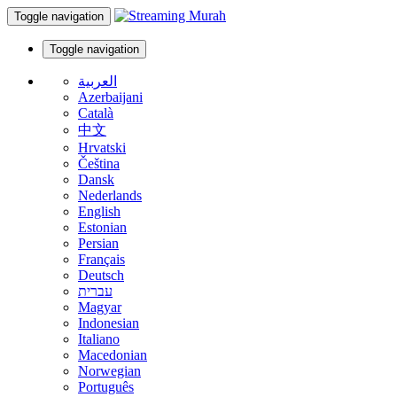
Toggle navigation
Toggle navigation
العربية
Azerbaijani
Català
中文
Hrvatski
Čeština
Dansk
Nederlands
English
Estonian
Persian
Français
Deutsch
עברית
Magyar
Indonesian
Italiano
Macedonian
Norwegian
Português