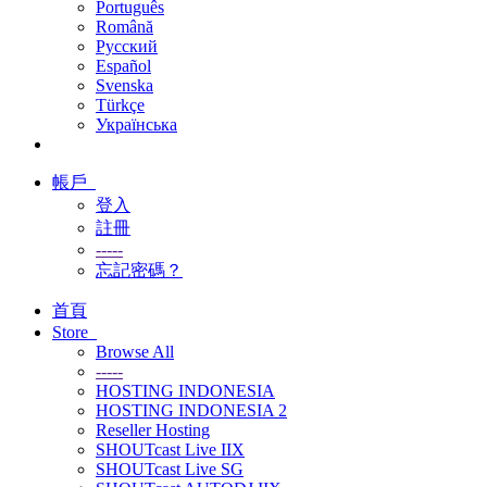
Português
Română
Русский
Español
Svenska
Türkçe
Українська
帳戶
登入
註冊
-----
忘記密碼？
首頁
Store
Browse All
-----
HOSTING INDONESIA
HOSTING INDONESIA 2
Reseller Hosting
SHOUTcast Live IIX
SHOUTcast Live SG