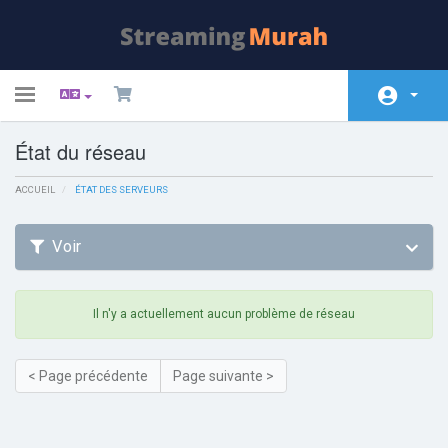
Toggle
navigation
État du réseau
Espace client
ACCUEIL
Magasin
ÉTAT DES SERVEURS
Actualités
Voir
Base de connaissances
État du réseau
Il n'y a actuellement aucun problème de réseau
Contactez-nous
< Page précédente
Page suivante >