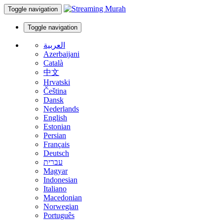
Toggle navigation
Toggle navigation
العربية
Azerbaijani
Català
中文
Hrvatski
Čeština
Dansk
Nederlands
English
Estonian
Persian
Français
Deutsch
עברית
Magyar
Indonesian
Italiano
Macedonian
Norwegian
Português