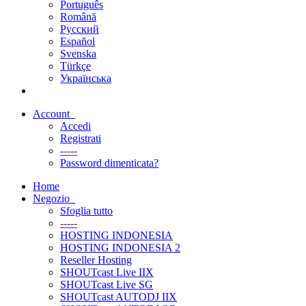
Português
Română
Русский
Español
Svenska
Türkçe
Українська
Account
Accedi
Registrati
-----
Password dimenticata?
Home
Negozio
Sfoglia tutto
-----
HOSTING INDONESIA
HOSTING INDONESIA 2
Reseller Hosting
SHOUTcast Live IIX
SHOUTcast Live SG
SHOUTcast AUTODJ IIX