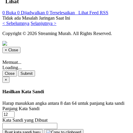
Lihat
0
Buka
0
Dijadwalkan
0
Terselesaikan
Lihat Feed RSS
Tidak ada Masalah Jaringan Saat Ini
< Sebelumnya
Selanjutnya >
Copyright © 2026 Streaming Murah. All Rights Reserved.
×
Close
Memuat...
Loading...
Close
Submit
×
Hasilkan Kata Sandi
Harap masukkan angka antara 8 dan 64 untuk panjang kata sandi
Panjang Kata Sandi
Kata Sandi yang Dibuat
Buat kata sandi baru