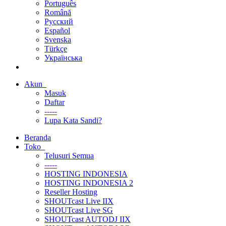
Português
Română
Русский
Español
Svenska
Türkçe
Українська
Akun
Masuk
Daftar
-----
Lupa Kata Sandi?
Beranda
Toko
Telusuri Semua
-----
HOSTING INDONESIA
HOSTING INDONESIA 2
Reseller Hosting
SHOUTcast Live IIX
SHOUTcast Live SG
SHOUTcast AUTODJ IIX