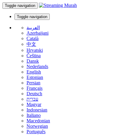
Toggle navigation
Toggle navigation
العربية
Azerbaijani
Català
中文
Hrvatski
Čeština
Dansk
Nederlands
English
Estonian
Persian
Français
Deutsch
עברית
Magyar
Indonesian
Italiano
Macedonian
Norwegian
Português