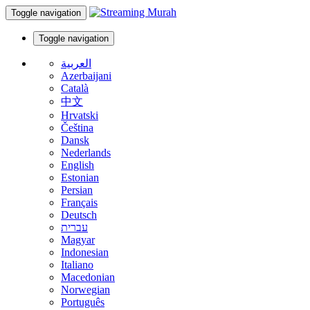
Toggle navigation
Toggle navigation
العربية
Azerbaijani
Català
中文
Hrvatski
Čeština
Dansk
Nederlands
English
Estonian
Persian
Français
Deutsch
עברית
Magyar
Indonesian
Italiano
Macedonian
Norwegian
Português