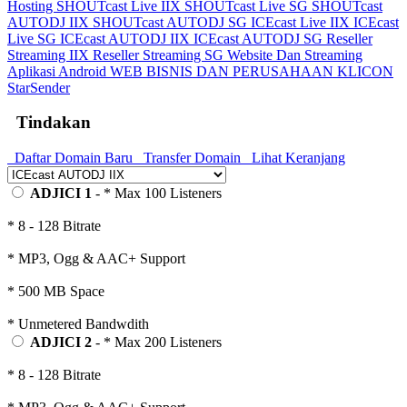
Hosting
SHOUTcast Live IIX
SHOUTcast Live SG
SHOUTcast
AUTODJ IIX
SHOUTcast AUTODJ SG
ICEcast Live IIX
ICEcast
Live SG
ICEcast AUTODJ IIX
ICEcast AUTODJ SG
Reseller
Streaming IIX
Reseller Streaming SG
Website Dan Streaming
Aplikasi Android
WEB BISNIS DAN PERUSAHAAN
KLICON
StarSender
Tindakan
Daftar Domain Baru
Transfer Domain
Lihat Keranjang
ADJICI 1
- * Max 100 Listeners
* 8 - 128 Bitrate
* MP3, Ogg & AAC+ Support
* 500 MB Space
* Unmetered Bandwdith
ADJICI 2
- * Max 200 Listeners
* 8 - 128 Bitrate