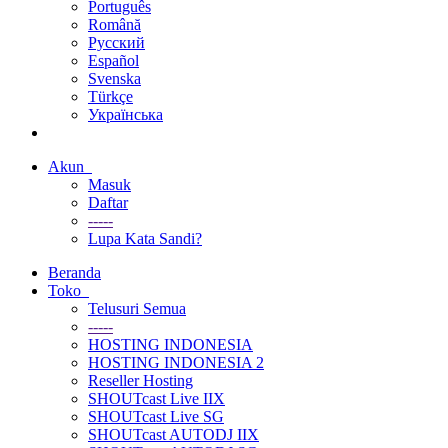
Português
Română
Русский
Español
Svenska
Türkçe
Українська
Akun
Masuk
Daftar
-----
Lupa Kata Sandi?
Beranda
Toko
Telusuri Semua
-----
HOSTING INDONESIA
HOSTING INDONESIA 2
Reseller Hosting
SHOUTcast Live IIX
SHOUTcast Live SG
SHOUTcast AUTODJ IIX