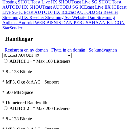
Hosting
SHOUTcast Live IIX
SHOUTcast Live SG
SHOUTcast
AUTODJ IIX
SHOUTcast AUTODJ SG
ICEcast Live IIX
ICEcast
Live SG
ICEcast AUTODJ IIX
ICEcast AUTODJ SG
Reseller
Streaming IIX
Reseller Streaming SG
Website Dan Streaming
Aplikasi Android
WEB BISNIS DAN PERUSAHAAN
KLICON
StarSender
Handlingar
Registrera en ny domän
Flytta in en domän
Se kundvagnen
ADJICI 1
- * Max 100 Listeners
* 8 - 128 Bitrate
* MP3, Ogg & AAC+ Support
* 500 MB Space
* Unmetered Bandwdith
ADJICI 2
- * Max 200 Listeners
* 8 - 128 Bitrate