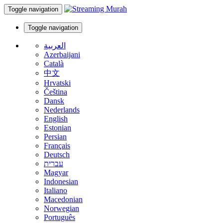
Toggle navigation
Toggle navigation
العربية
Azerbaijani
Català
中文
Hrvatski
Čeština
Dansk
Nederlands
English
Estonian
Persian
Français
Deutsch
עברית
Magyar
Indonesian
Italiano
Macedonian
Norwegian
Português