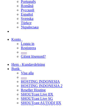
Português
Română
Русский
Español
Svenska
Türkçe
Українська
Konto
Logga in
Registrera
-----
Glömt lösenord?
Hem - Kundavdelning
Butik
Visa alla
-----
HOSTING INDONESIA
HOSTING INDONESIA 2
Reseller Hosting
SHOUTcast Live IIX
SHOUTcast Live SG
SHOUTcast AUTODJ IIX