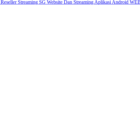
X
Reseller Streaming SG
Website Dan Streaming
Aplikasi Android
WEB