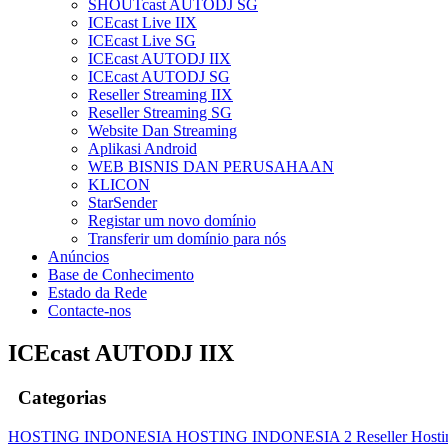
SHOUTcast AUTODJ SG
ICEcast Live IIX
ICEcast Live SG
ICEcast AUTODJ IIX
ICEcast AUTODJ SG
Reseller Streaming IIX
Reseller Streaming SG
Website Dan Streaming
Aplikasi Android
WEB BISNIS DAN PERUSAHAAN
KLICON
StarSender
Registar um novo domínio
Transferir um domínio para nós
Anúncios
Base de Conhecimento
Estado da Rede
Contacte-nos
ICEcast AUTODJ IIX
Categorias
HOSTING INDONESIA
HOSTING INDONESIA 2
Reseller Host