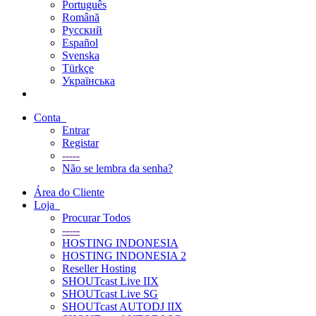
Português
Română
Русский
Español
Svenska
Türkçe
Українська
Conta
Entrar
Registar
-----
Não se lembra da senha?
Área do Cliente
Loja
Procurar Todos
-----
HOSTING INDONESIA
HOSTING INDONESIA 2
Reseller Hosting
SHOUTcast Live IIX
SHOUTcast Live SG
SHOUTcast AUTODJ IIX