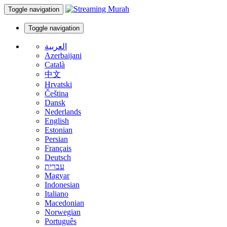
Toggle navigation
Toggle navigation
العربية
Azerbaijani
Català
中文
Hrvatski
Čeština
Dansk
Nederlands
English
Estonian
Persian
Français
Deutsch
עברית
Magyar
Indonesian
Italiano
Macedonian
Norwegian
Português