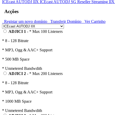
ICEcast AUTODJ IIX
ICEcast AUTODJ SG
Reseller Streaming II
Acções
Registar um novo domínio
Transferir Domínio
Ver Carrinho
ADJICI 1
- * Max 100 Listeners
* 8 - 128 Bitrate
* MP3, Ogg & AAC+ Support
* 500 MB Space
* Unmetered Bandwdith
ADJICI 2
- * Max 200 Listeners
* 8 - 128 Bitrate
* MP3, Ogg & AAC+ Support
* 1000 MB Space
* Unmetered Bandwdith