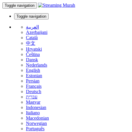
Toggle navigation
Toggle navigation
العربية
Azerbaijani
Català
中文
Hrvatski
Čeština
Dansk
Nederlands
English
Estonian
Persian
Français
Deutsch
עברית
Magyar
Indonesian
Italiano
Macedonian
Norwegian
Português