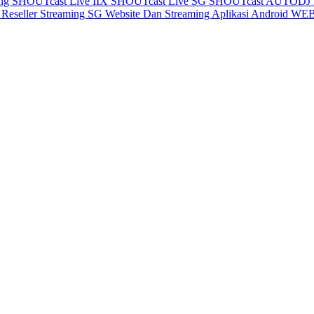
ing
SHOUTcast Live IIX
SHOUTcast Live SG
SHOUTcast AUTODJ 
X
Reseller Streaming SG
Website Dan Streaming
Aplikasi Android
WEB