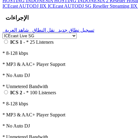
HOSTING INDONESIA
HOSTING INDONESIA 2
Reseller Host
ICEcast AUTODJ IIX
ICEcast AUTODJ SG
Reseller Streaming II
الإجراءات
تسجيل نطاق جديد
نقل النطاق
شاهد العربة
ICS 1
- * 25 Listeners
* 8-128 kbps
* MP3 & AAC+ Player Support
* No Auto DJ
* Unmetered Bandwith
ICS 2
- * 100 Listeners
* 8-128 kbps
* MP3 & AAC+ Player Support
* No Auto DJ
* Unmetered Bandwith