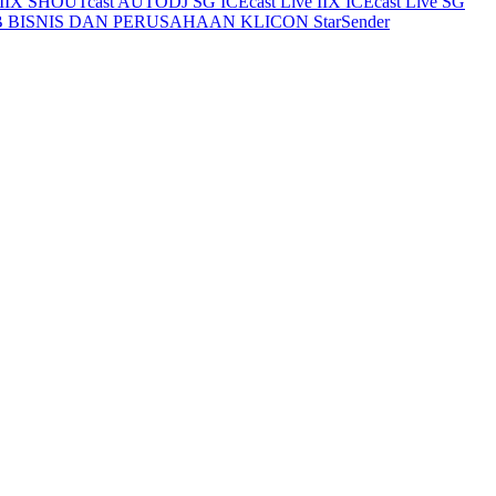
IIX
SHOUTcast AUTODJ SG
ICEcast Live IIX
ICEcast Live SG
 BISNIS DAN PERUSAHAAN
KLICON
StarSender