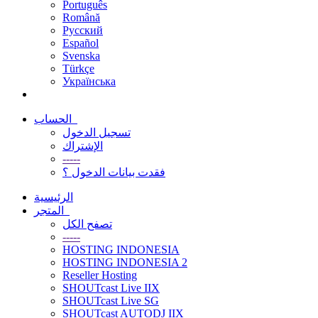
Português
Română
Русский
Español
Svenska
Türkçe
Українська
الحساب
تسجيل الدخول
الإشتراك
-----
فقدت بيانات الدخول ؟
الرئيسية
المتجر
تصفح الكل
-----
HOSTING INDONESIA
HOSTING INDONESIA 2
Reseller Hosting
SHOUTcast Live IIX
SHOUTcast Live SG
SHOUTcast AUTODJ IIX