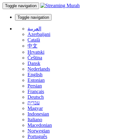
Toggle navigation
Toggle navigation
العربية
Azerbaijani
Català
中文
Hrvatski
Čeština
Dansk
Nederlands
English
Estonian
Persian
Français
Deutsch
עברית
Magyar
Indonesian
Italiano
Macedonian
Norwegian
Português