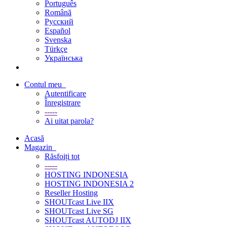
Português
Română
Русский
Español
Svenska
Türkçe
Українська
Contul meu
Autentificare
Înregistrare
-----
Ai uitat parola?
Acasă
Magazin
Răsfoiți tot
-----
HOSTING INDONESIA
HOSTING INDONESIA 2
Reseller Hosting
SHOUTcast Live IIX
SHOUTcast Live SG
SHOUTcast AUTODJ IIX