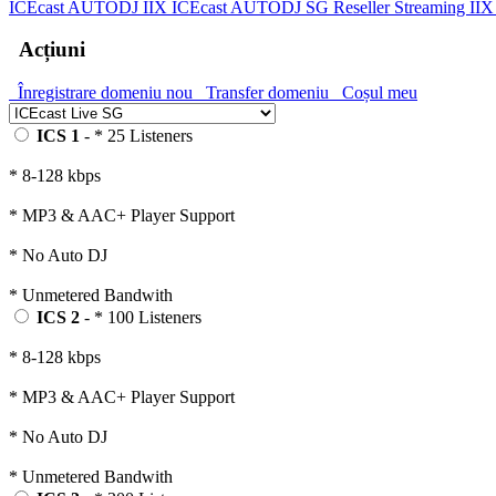
ICEcast AUTODJ IIX
ICEcast AUTODJ SG
Reseller Streaming II
Acțiuni
Înregistrare domeniu nou
Transfer domeniu
Coșul meu
ICS 1
- * 25 Listeners
* 8-128 kbps
* MP3 & AAC+ Player Support
* No Auto DJ
* Unmetered Bandwith
ICS 2
- * 100 Listeners
* 8-128 kbps
* MP3 & AAC+ Player Support
* No Auto DJ
* Unmetered Bandwith