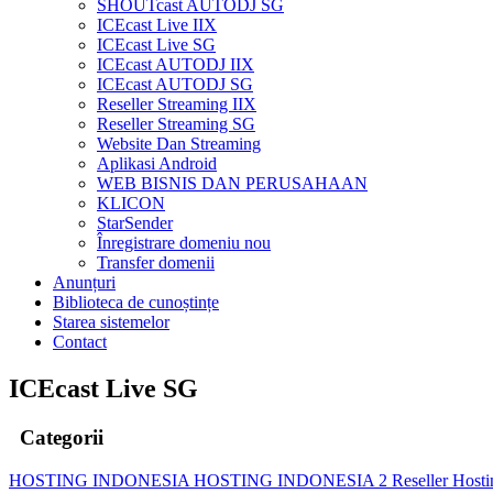
SHOUTcast AUTODJ SG
ICEcast Live IIX
ICEcast Live SG
ICEcast AUTODJ IIX
ICEcast AUTODJ SG
Reseller Streaming IIX
Reseller Streaming SG
Website Dan Streaming
Aplikasi Android
WEB BISNIS DAN PERUSAHAAN
KLICON
StarSender
Înregistrare domeniu nou
Transfer domenii
Anunțuri
Biblioteca de cunoștințe
Starea sistemelor
Contact
ICEcast Live SG
Categorii
HOSTING INDONESIA
HOSTING INDONESIA 2
Reseller Host