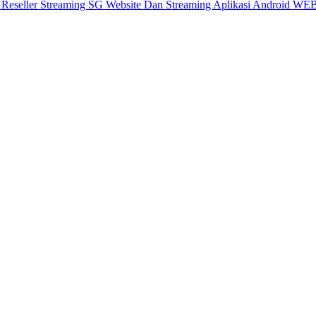
X
Reseller Streaming SG
Website Dan Streaming
Aplikasi Android
WEB