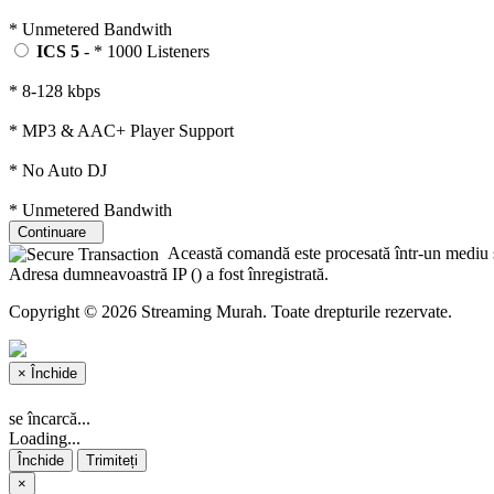
* Unmetered Bandwith
ICS 5
- * 1000 Listeners
* 8-128 kbps
* MP3 & AAC+ Player Support
* No Auto DJ
* Unmetered Bandwith
Continuare
Această comandă este procesată într-un mediu se
Adresa dumneavoastră IP (
) a fost înregistrată.
Copyright © 2026 Streaming Murah. Toate drepturile rezervate.
×
Închide
se încarcă...
Loading...
Închide
Trimiteți
×