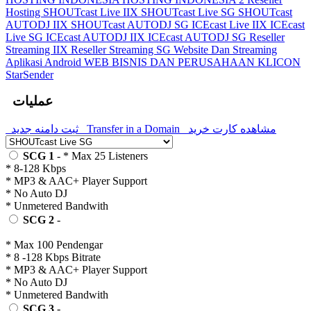
Hosting
SHOUTcast Live IIX
SHOUTcast Live SG
SHOUTcast
AUTODJ IIX
SHOUTcast AUTODJ SG
ICEcast Live IIX
ICEcast
Live SG
ICEcast AUTODJ IIX
ICEcast AUTODJ SG
Reseller
Streaming IIX
Reseller Streaming SG
Website Dan Streaming
Aplikasi Android
WEB BISNIS DAN PERUSAHAAN
KLICON
StarSender
عملیات
ثبت دامنه جدید
Transfer in a Domain
مشاهده کارت خرید
SCG 1
- * Max 25 Listeners
* 8-128 Kbps
* MP3 & AAC+ Player Support
* No Auto DJ
* Unmetered Bandwith
SCG 2
-
* Max 100 Pendengar
* 8 -128 Kbps Bitrate
* MP3 & AAC+ Player Support
* No Auto DJ
* Unmetered Bandwith
SCG 3
-