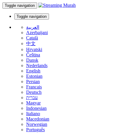
Toggle navigation
Toggle navigation
العربية
Azerbaijani
Català
中文
Hrvatski
Čeština
Dansk
Nederlands
English
Estonian
Persian
Français
Deutsch
עברית
Magyar
Indonesian
Italiano
Macedonian
Norwegian
Português