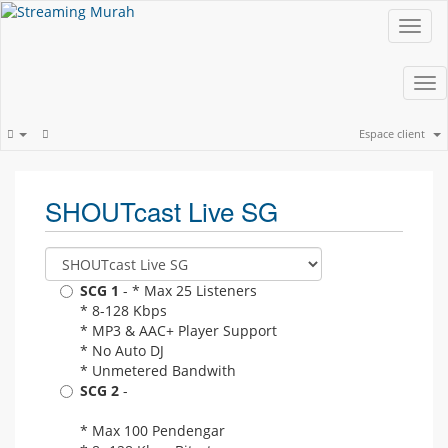
Toggl
navig
Tog
nav
Espace client
SHOUTcast Live SG
SCG 1
- * Max 25 Listeners
* 8-128 Kbps
* MP3 & AAC+ Player Support
* No Auto DJ
* Unmetered Bandwith
SCG 2
-
* Max 100 Pendengar