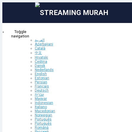
Toggle
navigation
العربية
Azerbaijani
Área do Cliente
Català
SHOUTcast Live SG
中文
Soluções
Hrvatski
Čeština
Dansk
Procurar todos
Nederlands
Categorias
English
HOSTING INDONESIA
Estonian
HOSTING INDONESIA
HOSTING INDONESIA 2
Reseller Hosting
SHOUTcast Liv
Persian
HOSTING INDONESIA 2
IIX
SHOUTcast Live SG
SHOUTcast AUTODJ IIX
SHOUTcast AUTODJ SG
Français
ICEcast Live IIX
ICEcast Live SG
ICEcast AUTODJ IIX
ICEcast AUTODJ SG
Reseller Hosting
Deutsch
Reseller Streaming IIX
Reseller Streaming SG
Website Dan Streaming
Aplikas
עברית
Android
WEB BISNIS DAN PERUSAHAAN
KLICON
StarSender
SHOUTcast Live IIX
Magyar
Indonesian
SHOUTcast Live SG
Ações
Italiano
SHOUTcast AUTODJ IIX
Macedonian
Registrar um novo domínio
Transferir um domínio
Visualizar carrinho
Norwegian
SHOUTcast AUTODJ SG
Português
Português
SCG 1
- * Max 25 Listeners
ICEcast Live IIX
Română
* 8-128 Kbps
Русский
ICEcast Live SG