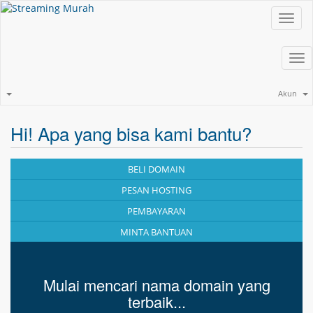
Toggl
navig
Tog
nav
Akun
Hi! Apa yang bisa kami bantu?
BELI DOMAIN
PESAN HOSTING
PEMBAYARAN
MINTA BANTUAN
Mulai mencari nama domain yang
terbaik...