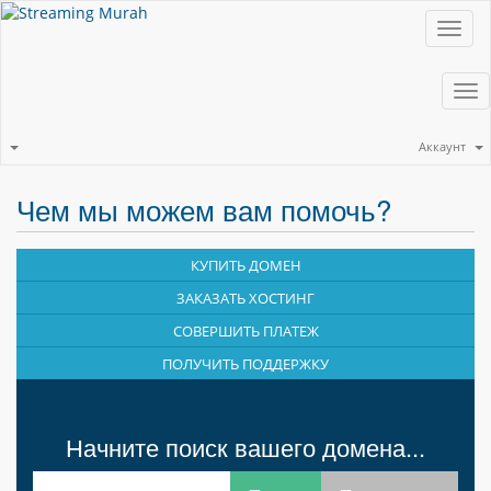
Toggl
navig
Tog
nav
Аккаунт
Чем мы можем вам помочь?
КУПИТЬ ДОМЕН
ЗАКАЗАТЬ ХОСТИНГ
СОВЕРШИТЬ ПЛАТЕЖ
ПОЛУЧИТЬ ПОДДЕРЖКУ
Начните поиск вашего домена...