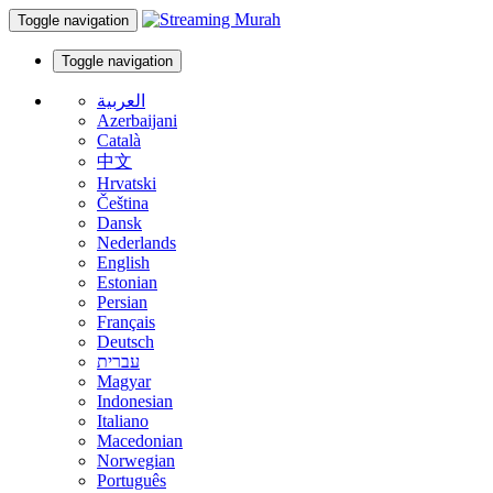
Toggle navigation
Toggle navigation
العربية
Azerbaijani
Català
中文
Hrvatski
Čeština
Dansk
Nederlands
English
Estonian
Persian
Français
Deutsch
עברית
Magyar
Indonesian
Italiano
Macedonian
Norwegian
Português