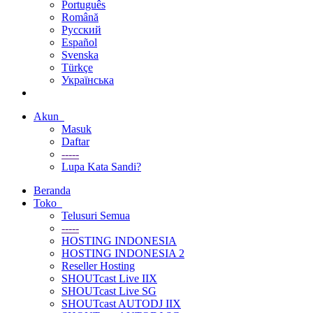
Português
Română
Русский
Español
Svenska
Türkçe
Українська
Akun
Masuk
Daftar
-----
Lupa Kata Sandi?
Beranda
Toko
Telusuri Semua
-----
HOSTING INDONESIA
HOSTING INDONESIA 2
Reseller Hosting
SHOUTcast Live IIX
SHOUTcast Live SG
SHOUTcast AUTODJ IIX