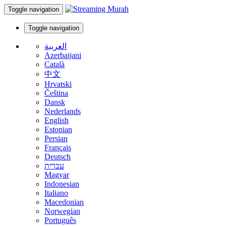
Toggle navigation
Toggle navigation
العربية
Azerbaijani
Català
中文
Hrvatski
Čeština
Dansk
Nederlands
English
Estonian
Persian
Français
Deutsch
עברית
Magyar
Indonesian
Italiano
Macedonian
Norwegian
Português