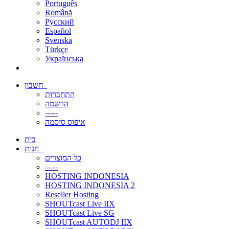
Português
Română
Русский
Español
Svenska
Türkçe
Українська
חשבון
התחברות
הרשמה
-----
איפוס סיסמה
בית
חנות
כל המוצרים
-----
HOSTING INDONESIA
HOSTING INDONESIA 2
Reseller Hosting
SHOUTcast Live IIX
SHOUTcast Live SG
SHOUTcast AUTODJ IIX