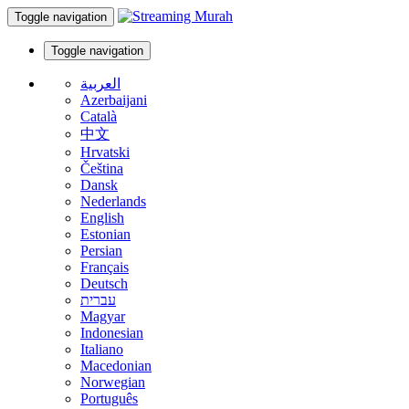
Toggle navigation
Toggle navigation
العربية
Azerbaijani
Català
中文
Hrvatski
Čeština
Dansk
Nederlands
English
Estonian
Persian
Français
Deutsch
עברית
Magyar
Indonesian
Italiano
Macedonian
Norwegian
Português