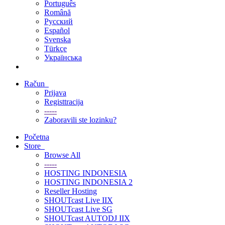
Português
Română
Русский
Español
Svenska
Türkçe
Українська
Račun
Prijava
Registtracija
-----
Zaboravili ste lozinku?
Početna
Store
Browse All
-----
HOSTING INDONESIA
HOSTING INDONESIA 2
Reseller Hosting
SHOUTcast Live IIX
SHOUTcast Live SG
SHOUTcast AUTODJ IIX