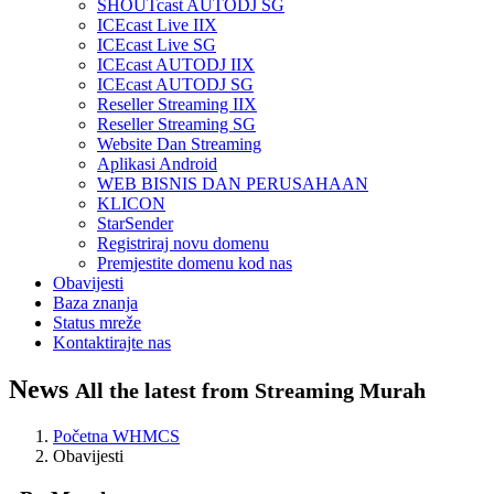
SHOUTcast AUTODJ SG
ICEcast Live IIX
ICEcast Live SG
ICEcast AUTODJ IIX
ICEcast AUTODJ SG
Reseller Streaming IIX
Reseller Streaming SG
Website Dan Streaming
Aplikasi Android
WEB BISNIS DAN PERUSAHAAN
KLICON
StarSender
Registriraj novu domenu
Premjestite domenu kod nas
Obavijesti
Baza znanja
Status mreže
Kontaktirajte nas
News
All the latest from Streaming Murah
Početna WHMCS
Obavijesti