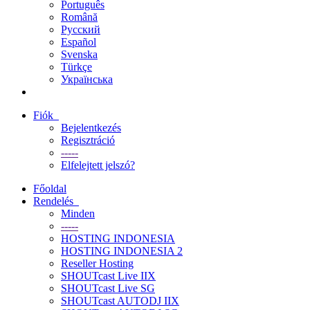
Português
Română
Русский
Español
Svenska
Türkçe
Українська
Fiók
Bejelentkezés
Regisztráció
-----
Elfelejtett jelszó?
Főoldal
Rendelés
Minden
-----
HOSTING INDONESIA
HOSTING INDONESIA 2
Reseller Hosting
SHOUTcast Live IIX
SHOUTcast Live SG
SHOUTcast AUTODJ IIX