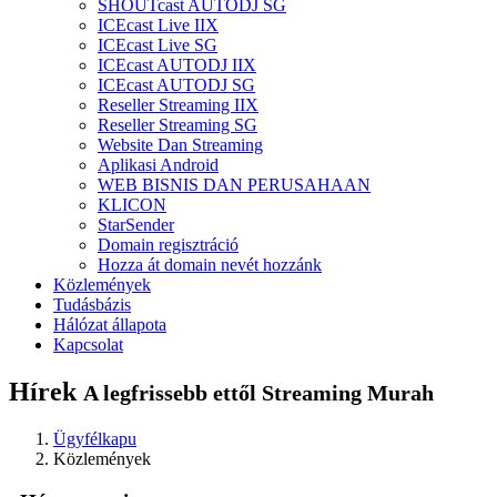
SHOUTcast AUTODJ SG
ICEcast Live IIX
ICEcast Live SG
ICEcast AUTODJ IIX
ICEcast AUTODJ SG
Reseller Streaming IIX
Reseller Streaming SG
Website Dan Streaming
Aplikasi Android
WEB BISNIS DAN PERUSAHAAN
KLICON
StarSender
Domain regisztráció
Hozza át domain nevét hozzánk
Közlemények
Tudásbázis
Hálózat állapota
Kapcsolat
Hírek
A legfrissebb ettől Streaming Murah
Ügyfélkapu
Közlemények