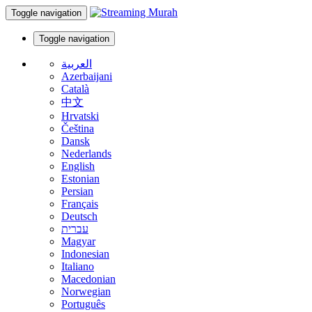
Toggle navigation
Toggle navigation
العربية
Azerbaijani
Català
中文
Hrvatski
Čeština
Dansk
Nederlands
English
Estonian
Persian
Français
Deutsch
עברית
Magyar
Indonesian
Italiano
Macedonian
Norwegian
Português