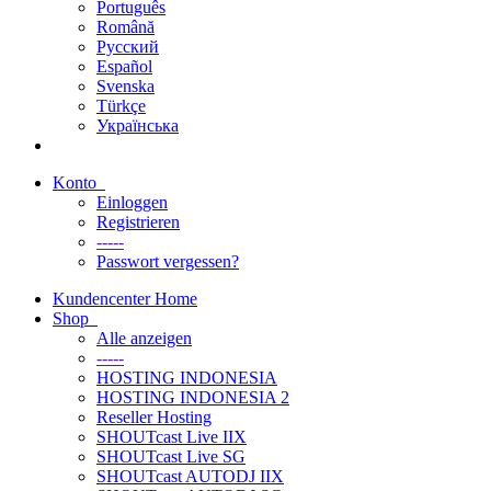
Português
Română
Русский
Español
Svenska
Türkçe
Українська
Konto
Einloggen
Registrieren
-----
Passwort vergessen?
Kundencenter Home
Shop
Alle anzeigen
-----
HOSTING INDONESIA
HOSTING INDONESIA 2
Reseller Hosting
SHOUTcast Live IIX
SHOUTcast Live SG
SHOUTcast AUTODJ IIX