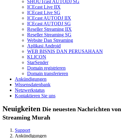
SHOUTcast AUTODJ SG
ICEcast Live IIX
ICEcast Live SG
ICEcast AUTODJ IIX
ICEcast AUTODJ SG
Reseller Streaming IIX
Reseller Streaming SG
Website Dan Streaming
Aplikasi Android
WEB BISNIS DAN PERUSAHAAN
KLICON
StarSender
Domain registrieren
Domain transferieren
Ankündigungen
Wissensdatenbank
Netzwerkstatus
Kontaktieren Sie uns
Neuigkeiten
Die neuesten Nachrichten von
Streaming Murah
Support
Ankündigungen