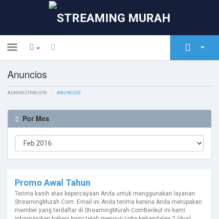
Toggle
navigation
Anuncios
Área de Clientes
ADMINISTRACIÓN
Tienda
ANUNCIOS
Anuncios
Por Mes
Preguntas Frecuentes -
FAQ
Estado de la Red
Promo Awal Tahun
Contáctenos
Terima kasih atas kepercayaan Anda untuk menggunakan layanan
StreamingMurah.Com. Email ini Anda terima karena Anda merupakan
member yang terdaftar di StreamingMurah.ComBerikut ini kami
informasikan bahwa kami telah menguji coba kehandalan 2 (dua)