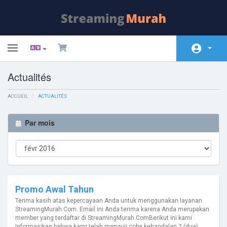
Toggle
navigation
Actualités
Espace client
ACCUEIL
Magasin
ACTUALITÉS
Actualités
Par mois
Base de connaissances
État du réseau
Contactez-nous
Promo Awal Tahun
Terima kasih atas kepercayaan Anda untuk menggunakan layanan
StreamingMurah.Com. Email ini Anda terima karena Anda merupakan
member yang terdaftar di StreamingMurah.ComBerikut ini kami
informasikan bahwa kami telah menguji coba kehandalan 2 (dua)